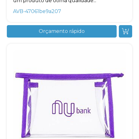
um produto de ótima qualidade...
AVB-47061be9a207
Orçamento rápido