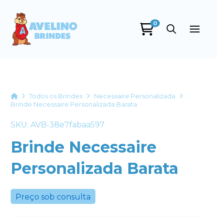
0
Avelino Brindes
online
Home
Todos os Brindes
Necessaire Personalizada
Brinde Necessaire Personalizada Barata
SKU: AVB-38e7fabaa597
Brinde Necessaire
Personalizada Barata
+55
Preço sob consulta