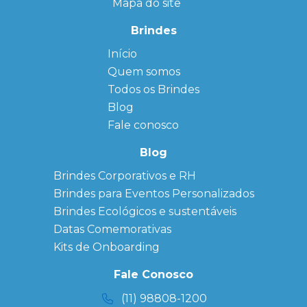
Mapa do site
Brindes
Início
← Back
← Back
Quem somos
FAQ
Agendas
Personalizadas
Todos os Brindes
Sitemap
Bloco de
Blog
Anotação
Personalizado
Fale conosco
Bonés
personalizados
Blog
Brindes
Brindes Corporativos e RH
Corporativos
Brindes para Eventos Personalizados
Copos Térmicos
Personalizados
Brindes Ecológicos e sustentáveis
Datas Especiais
Datas Comemorativas
Ecobag
Kits de Onboarding
Personalizada
Kits
Fale Conosco
Personalizados
(11) 98808-1200