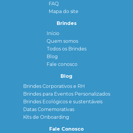
FAQ
Mapa do site
Brindes
Início
← Back
← Back
Quem somos
FAQ
Agendas
Personalizadas
Todos os Brindes
Sitemap
Bloco de
Blog
Anotação
Personalizado
Fale conosco
Bonés
personalizados
Blog
Brindes
Brindes Corporativos e RH
Corporativos
Brindes para Eventos Personalizados
Copos Térmicos
Personalizados
Brindes Ecológicos e sustentáveis
Datas Especiais
Datas Comemorativas
Ecobag
Kits de Onboarding
Personalizada
Kits
Fale Conosco