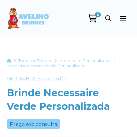
0
Avelino Brindes
online
Home
Todos os Brindes
Necessaire Personalizada
Brinde Necessaire Verde Personalizada
SKU: AVB-209ab7ec5df7
Brinde Necessaire
Verde Personalizada
+55
Preço sob consulta