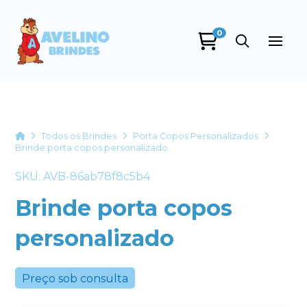
0
Avelino Brindes
online
Home
Todos os Brindes
Porta Copos Personalizados
Brinde porta copos personalizado
SKU: AVB-86ab78f8c5b4
Brinde porta copos
personalizado
+55
Preço sob consulta