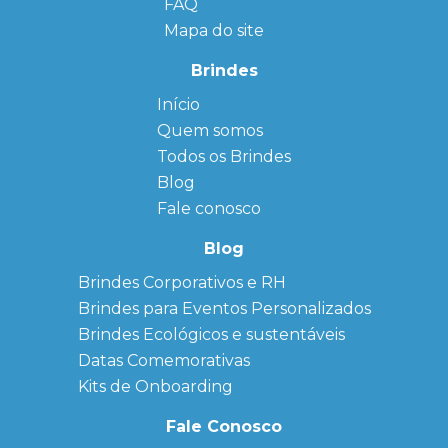
FAQ
Mapa do site
Brindes
Início
← Back
← Back
Quem somos
FAQ
Agendas
Personalizadas
Todos os Brindes
Sitemap
Bloco de
Blog
Anotação
Personalizado
Fale conosco
Bonés
personalizados
Blog
Brindes
Brindes Corporativos e RH
Corporativos
Brindes para Eventos Personalizados
Copos Térmicos
Personalizados
Brindes Ecológicos e sustentáveis
Datas Especiais
Datas Comemorativas
Ecobag
Kits de Onboarding
Personalizada
Kits
Fale Conosco
Personalizados