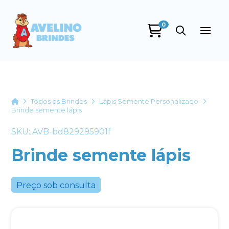
0
Avelino Brindes
online
Home
Todos os Brindes
Lápis Semente Personalizado
Brinde semente lápis
SKU: AVB-bd829295901f
Brinde semente lápis
Preço sob consulta
+55