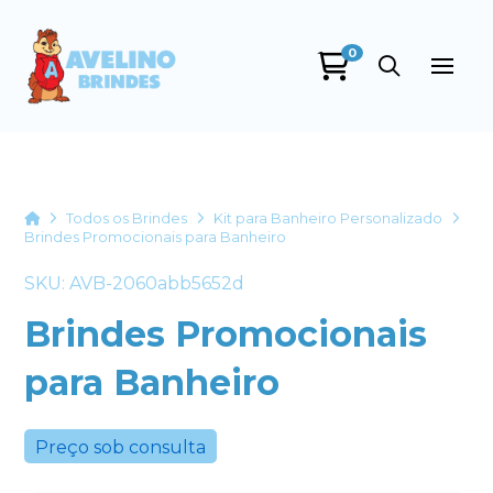
0
Avelino Brindes
online
Home
Todos os Brindes
Kit para Banheiro Personalizado
Brindes Promocionais para Banheiro
SKU: AVB-2060abb5652d
Brindes Promocionais
para Banheiro
+55
Preço sob consulta