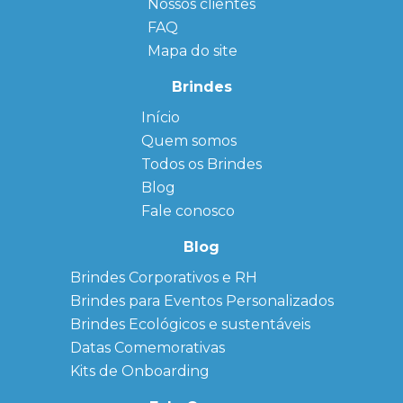
Nossos clientes
FAQ
Mapa do site
Brindes
Início
← Back
← Back
Quem somos
FAQ
Agendas
Personalizadas
Todos os Brindes
Sitemap
Bloco de
Blog
Anotação
Personalizado
Fale conosco
Bonés
personalizados
Blog
Brindes
Brindes Corporativos e RH
Corporativos
Brindes para Eventos Personalizados
Copos Térmicos
Personalizados
Brindes Ecológicos e sustentáveis
Datas Especiais
Datas Comemorativas
Ecobag
Kits de Onboarding
Personalizada