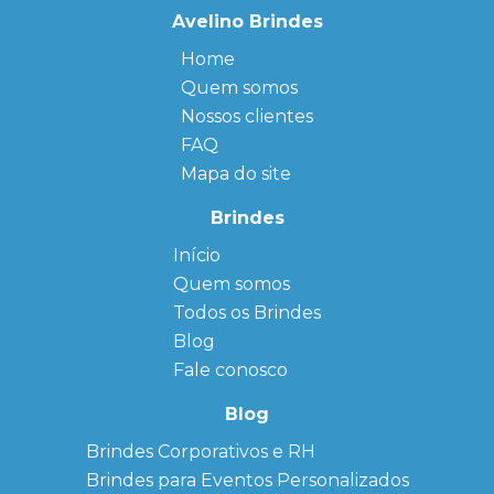
Avelino Brindes
Home
Quem somos
Nossos clientes
FAQ
Mapa do site
Brindes
Início
← Back
← Back
Quem somos
FAQ
Agendas
Personalizadas
Todos os Brindes
Sitemap
Bloco de
Blog
Anotação
Personalizado
Fale conosco
Bonés
personalizados
Blog
Brindes
Brindes Corporativos e RH
Corporativos
Brindes para Eventos Personalizados
Copos Térmicos