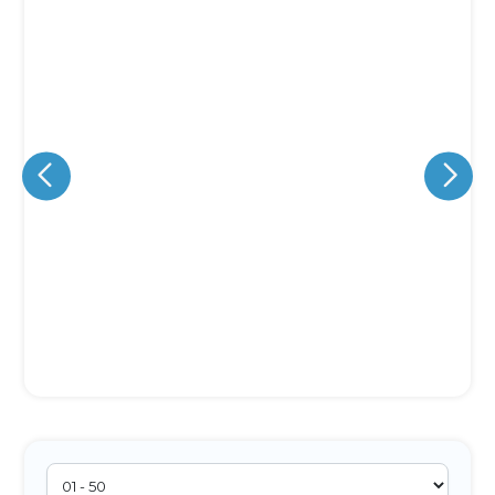
Eu concordo em receber comunicações.
A nossa empresa está comprometida a proteger e respeitar
sua privacidade, utilizaremos seus dados apenas para fins
de marketing. Você pode alterar suas preferências a
qualquer momento.
Iniciar conversa