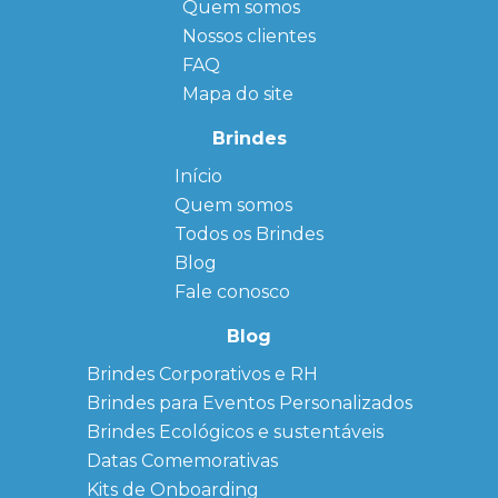
Quem somos
Nossos clientes
FAQ
Mapa do site
Brindes
Início
← Back
← Back
Quem somos
FAQ
Agendas
Personalizadas
Todos os Brindes
Sitemap
Bloco de
Blog
Anotação
Personalizado
Fale conosco
Bonés
personalizados
Blog
Brindes
Brindes Corporativos e RH
Corporativos
Brindes para Eventos Personalizados
Copos Térmicos
Personalizados
Brindes Ecológicos e sustentáveis
Datas Especiais
Datas Comemorativas
Ecobag
Kits de Onboarding