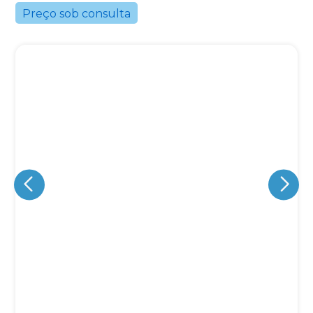
Preço sob consulta
Eu concordo em receber comunicações.
A nossa empresa está comprometida a proteger e respeitar
sua privacidade, utilizaremos seus dados apenas para fins
de marketing. Você pode alterar suas preferências a
qualquer momento.
Iniciar conversa