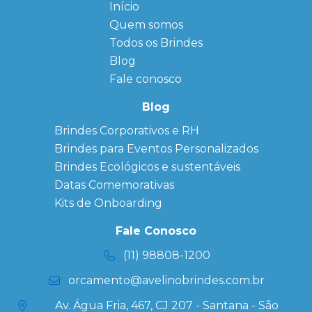
Início
← Back
← Back
Quem somos
FAQ
Agendas
Personalizadas
Todos os Brindes
Sitemap
Bloco de
Blog
Anotação
Personalizado
Fale conosco
Bonés
personalizados
Blog
Brindes
Brindes Corporativos e RH
Corporativos
Brindes para Eventos Personalizados
Copos Térmicos
Personalizados
Brindes Ecológicos e sustentáveis
Datas Especiais
Datas Comemorativas
Ecobag
Kits de Onboarding
Personalizada
Kits
Fale Conosco
Personalizados
(11) 98808-1200
orcamento@avelinobrindes.com.br
Av. Água Fria, 467, CJ 207 - Santana - São