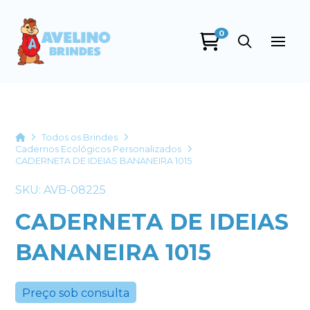
0
Avelino Brindes
online
Home
Todos os Brindes
Cadernos Ecológicos Personalizados
CADERNETA DE IDEIAS BANANEIRA 1015
SKU: AVB-08225
CADERNETA DE IDEIAS
BANANEIRA 1015
+55
Preço sob consulta