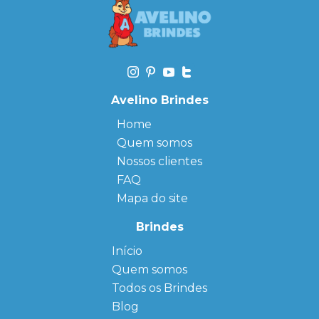
Avelino Brindes
Home
Quem somos
Nossos clientes
FAQ
Mapa do site
Brindes
Início
← Back
← Back
Quem somos
FAQ
Agendas
Personalizadas
Todos os Brindes
Sitemap
Bloco de
Blog
Anotação