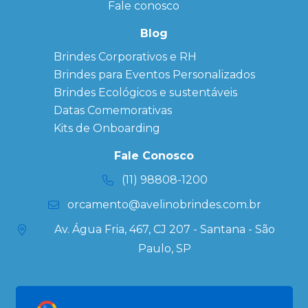
Personalizado
Fale conosco
Bonés
personalizados
Blog
Brindes
Brindes Corporativos e RH
Corporativos
Brindes para Eventos Personalizados
Copos Térmicos
Personalizados
Brindes Ecológicos e sustentáveis
Datas Especiais
Datas Comemorativas
Ecobag
Kits de Onboarding
Personalizada
Kits
Fale Conosco
Personalizados
(11) 98808-1200
orcamento@avelinobrindes.com.br
Av. Água Fria, 467, CJ 207 - Santana - São
Paulo, SP