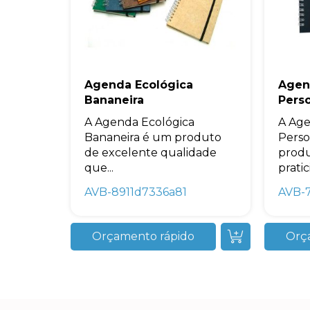
Agenda Ecológica
Agen
Bananeira
Pers
A Agenda Ecológica
A Age
Bananeira é um produto
Perso
de excelente qualidade
produ
que...
pratic
AVB-8911d7336a81
AVB-
Orçamento rápido
Orç