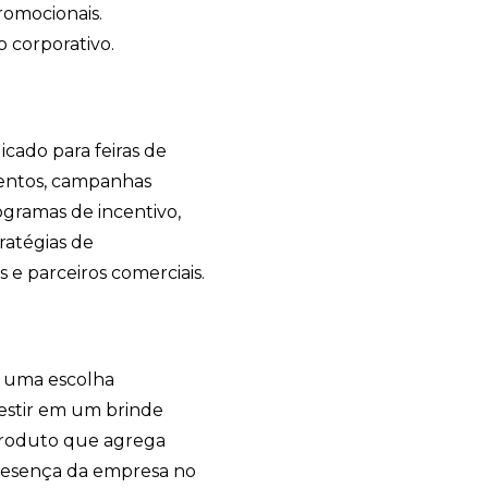
romocionais.
Avelino Brindes
 corporativo.
online
cado para feiras de
mentos, campanhas
gramas de incentivo,
tratégias de
 e parceiros comerciais.
+55
 uma escolha
estir em um brinde
 produto que agrega
presença da empresa no
Eu concordo em receber comunicações.