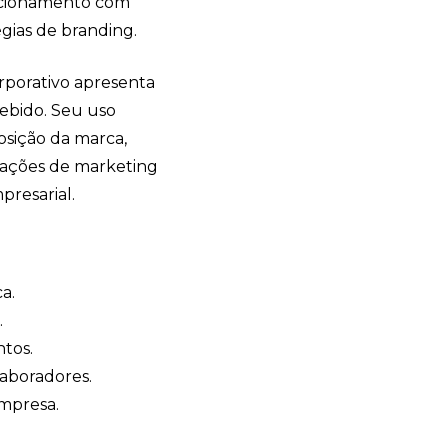
lacionamento com
égias de branding.
rporativo apresenta
cebido. Seu uso
sição da marca,
 ações de marketing
presarial.
a.
.
ntos.
laboradores.
empresa.