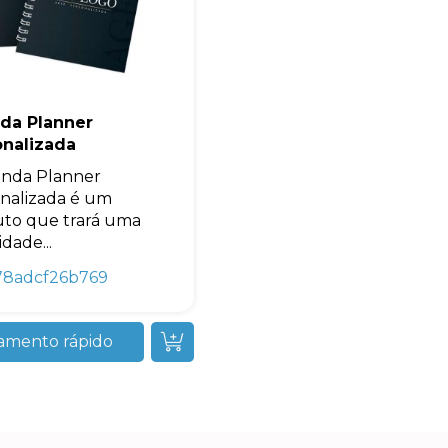
da Planner
onalizada
nda Planner
nalizada é um
to que trará uma
idade...
78adcf26b769
amento rápido