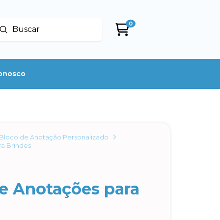
0
Enviar
uscar
conosco
Bloco de Anotação Personalizado
a Brindes
e Anotações para