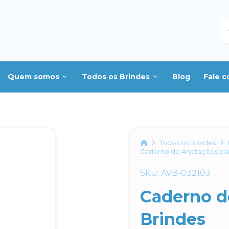
B
Quem somos
Todos os Brindes
Blog
Fale 
Home
Todos os Brindes
Caderno de Anotações par
SKU: AVB-032103
Caderno d
Brindes