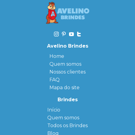
Avelino Brindes
Home
Quem somos
Nossos clientes
FAQ
Mapa do site
Brindes
Início
← Back
← Back
Quem somos
FAQ
Agendas
Personalizadas
Todos os Brindes
Sitemap
Bloco de
Blog