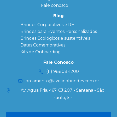
Anotação
Personalizado
Fale conosco
Bonés
personalizados
Blog
Brindes
Brindes Corporativos e RH
Corporativos
Brindes para Eventos Personalizados
Copos Térmicos
Personalizados
Brindes Ecológicos e sustentáveis
Datas Especiais
Datas Comemorativas
Ecobag
Kits de Onboarding
Personalizada
Kits
Fale Conosco
Personalizados
(11) 98808-1200
orcamento@avelinobrindes.com.br
Av. Água Fria, 467, CJ 207 - Santana - São
Paulo, SP