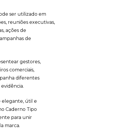
online
de ser utilizado em
es, reuniões executivas,
as, ações de
 campanhas de
sentear gestores,
iros comerciais,
panha diferentes
+55
evidência.
elegante, útil e
no Caderno Tipo
ente para unir
Eu concordo em receber comunicações.
da marca.
A nossa empresa está comprometida a proteger e respeitar sua