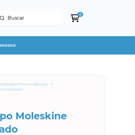
0
Enviar
uscar
conosco
Moleskine Personalizado
rsonalizado
ipo Moleskine
zado