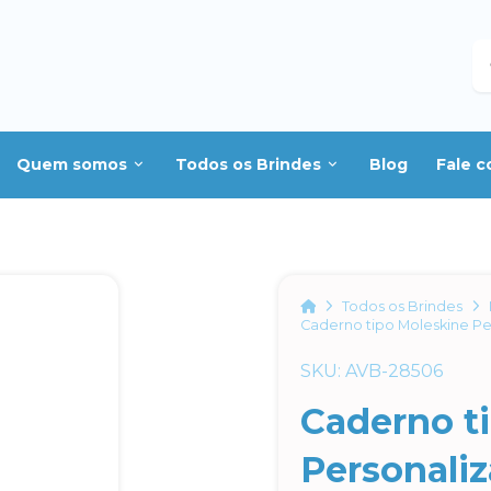
B
Quem somos
Todos os Brindes
Blog
Fale 
Home
Todos os Brindes
Caderno tipo Moleskine Pe
SKU: AVB-28506
Caderno t
Personali