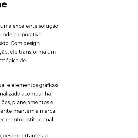
ne
 uma excelente solução
inde corporativo
bido. Com design
ção, ele transforma um
atégica de
ual e elementos gráficos
sonalizado acompanha
niões, planejamentos e
requente mantém a marca
cimento institucional.
ações importantes, o