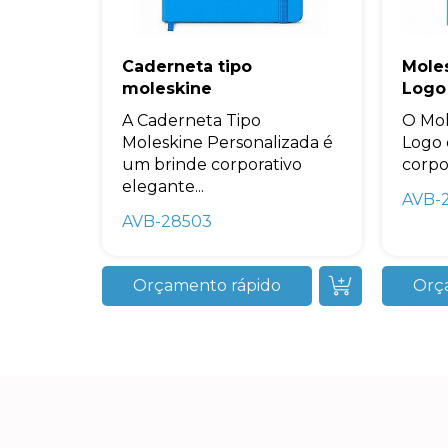
Caderneta tipo
Mole
moleskine
Logo
A Caderneta Tipo
O Mol
Moleskine Personalizada é
Logo 
um brinde corporativo
corpor
elegante...
AVB-
AVB-28503
Orçamento rápido
Orç