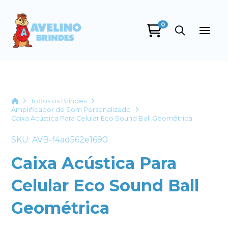
0
Avelino Brindes
online
Home
Todos os Brindes
Amplificador de Som Personalizado
Caixa Acústica Para Celular Eco Sound Ball Geométrica
SKU: AVB-f4ad562e1690
Caixa Acústica Para
Celular Eco Sound Ball
+55
Geométrica