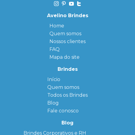
Avelino Brindes
Home
Quem somos
Nossos clientes
FAQ
Mapa do site
Brindes
Início
← Back
← Back
Quem somos
FAQ
Agendas
Personalizadas
Todos os Brindes
Sitemap
Bloco de
Blog
Anotação
Personalizado
Fale conosco
Bonés
personalizados
Blog
Brindes
Brindes Corporativos e RH
Corporativos