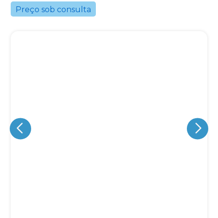
Preço sob consulta
Eu concordo em receber comunicações.
A nossa empresa está comprometida a proteger e respeitar
sua privacidade, utilizaremos seus dados apenas para fins
de marketing. Você pode alterar suas preferências a
qualquer momento.
Iniciar conversa