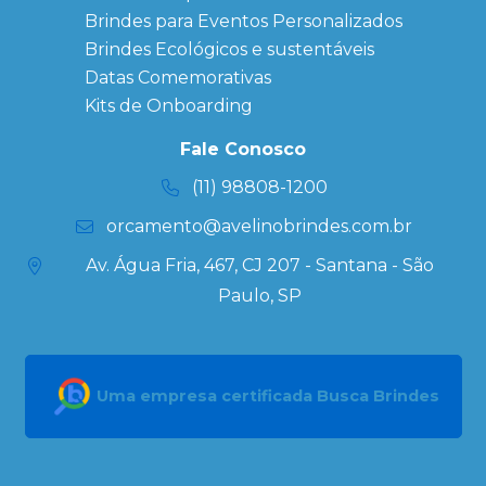
Brindes para Eventos Personalizados
Copos Térmicos
Personalizados
Brindes Ecológicos e sustentáveis
Datas Especiais
Datas Comemorativas
Ecobag
Kits de Onboarding
Personalizada
Kits
Fale Conosco
Personalizados
(11) 98808-1200
orcamento@avelinobrindes.com.br
Av. Água Fria, 467, CJ 207 - Santana - São
Paulo, SP
Uma empresa certificada Busca Brindes