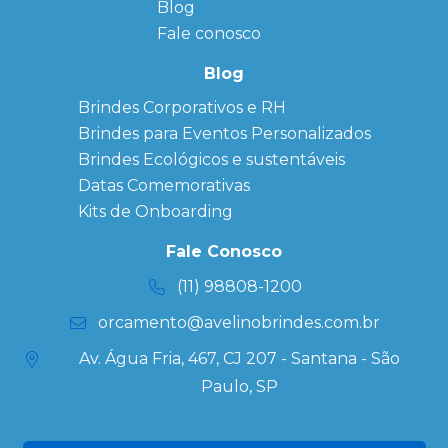
Blog
Anotação
Personalizado
Fale conosco
Bonés
personalizados
Blog
Brindes
Brindes Corporativos e RH
Corporativos
Brindes para Eventos Personalizados
Copos Térmicos
Personalizados
Brindes Ecológicos e sustentáveis
Datas Especiais
Datas Comemorativas
Ecobag
Kits de Onboarding
Personalizada
Kits
Fale Conosco
Personalizados
(11) 98808-1200
orcamento@avelinobrindes.com.br
Av. Água Fria, 467, CJ 207 - Santana - São
Paulo, SP