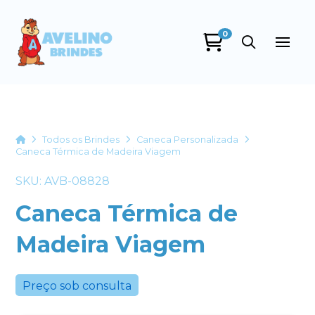
0
Avelino Brindes
online
Home
Todos os Brindes
Caneca Personalizada
Caneca Térmica de Madeira Viagem
SKU: AVB-08828
Caneca Térmica de
Madeira Viagem
+55
Preço sob consulta