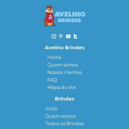
Avelino Brindes
Home
Quem somos
Nossos clientes
FAQ
Mapa do site
Brindes
Início
← Back
← Back
Quem somos
FAQ
Agendas
Personalizadas
Todos os Brindes
Sitemap
Bloco de