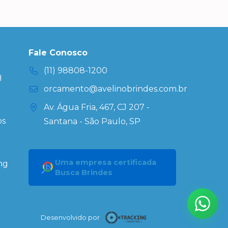
Fale Conosco
(11) 98808-1200
H
orcamento@avelinobrindes.com.br
Av. Água Fria, 467, CJ 207 -
os
Santana - São Paulo, SP
Uma empresa certificada
ng
Busca Brindes
Desenvolvido por