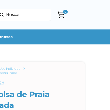
0
Enviar
uscar
conosco
Uso Individual
rsonalizada
2d
lsa de Praia
zada