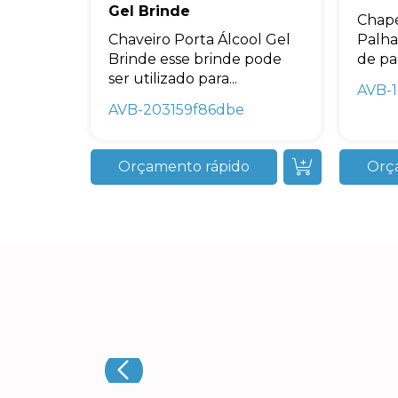
Gel Brinde
Chap
Chaveiro Porta Álcool Gel
Palha
Brinde esse brinde pode
de pal
ser utilizado para...
AVB-1
AVB-203159f86dbe
Orçamento rápido
Orç