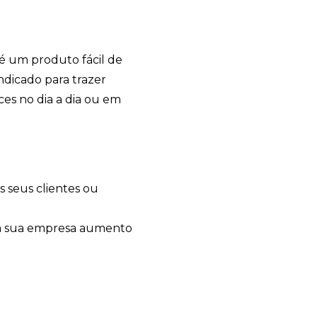
a
é um produto fácil de
ndicado para trazer
ces no dia a dia ou em
Avelino Brindes
online
s seus clientes ou
da sua empresa aumento