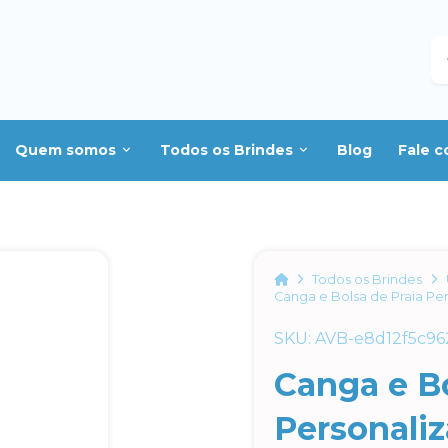
B
Quem somos
Todos os Brindes
Blog
Fale 
Home
Todos os Brindes
Canga e Bolsa de Praia Pe
SKU: AVB-e8d12f5c96
Canga e Bo
Personali