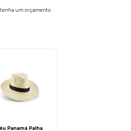
+55
E tenha um orçamento
Eu concordo em receber comunicações.
A nossa empresa está comprometida a proteger e respeitar sua
privacidade, utilizaremos seus dados apenas para fins de
marketing. Você pode alterar suas preferências a qualquer
momento.
Iniciar conversa
éu Panamá Palha