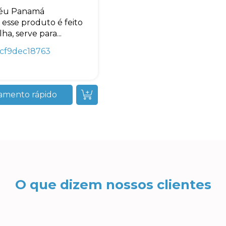
éu Panamá
 esse produto é feito
ha, serve para...
cf9dec18763
amento rápido
O que dizem nossos clientes