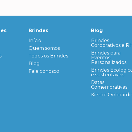
des
Brindes
Blog
Início
← Back
← Back
Brindes
Corporativos e R
Quem somos
FAQ
Agendas
Personalizadas
Brindes para
s
Todos os Brindes
Sitemap
Eventos
Bloco de
Personalizados
Blog
Anotação
Personalizado
Brindes Ecológic
Fale conosco
e sustentáveis
Bonés
personalizados
Datas
Comemorativas
Brindes
Corporativos
Kits de Onboardi
Copos Térmicos
Personalizados
Datas Especiais
Ecobag
Personalizada