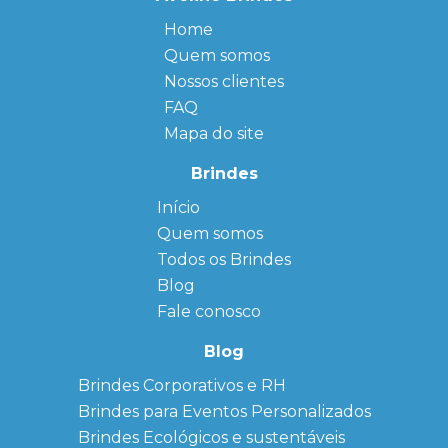
Home
Quem somos
Nossos clientes
FAQ
Mapa do site
Brindes
Início
← Back
← Back
Quem somos
FAQ
Agendas
Personalizadas
Todos os Brindes
Sitemap
Bloco de
Blog
Anotação
Personalizado
Fale conosco
Bonés
personalizados
Blog
Brindes
Brindes Corporativos e RH
Corporativos
Brindes para Eventos Personalizados
Copos Térmicos
Personalizados
Brindes Ecológicos e sustentáveis