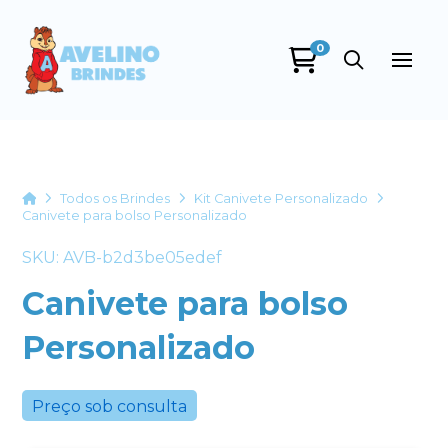
0
Avelino Brindes
online
Home
Todos os Brindes
Kit Canivete Personalizado
Canivete para bolso Personalizado
SKU: AVB-b2d3be05edef
Canivete para bolso
Personalizado
+55
Preço sob consulta