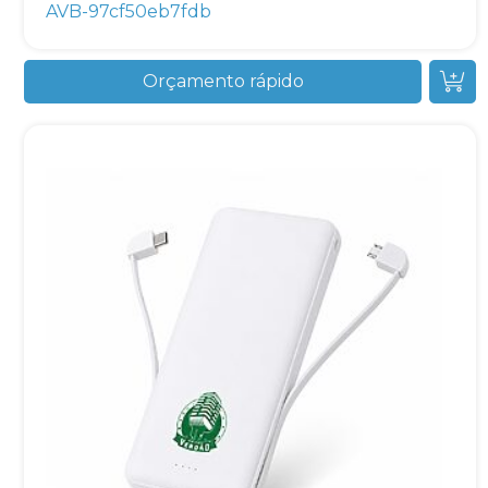
AVB-97cf50eb7fdb
Orçamento rápido