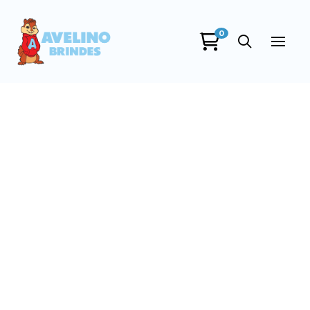
0
Avelino Brindes
online
+55