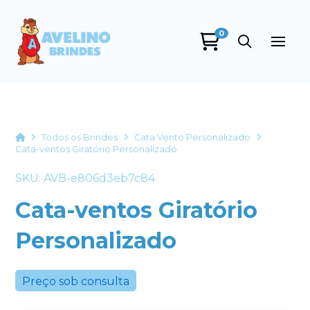
0
Avelino Brindes
online
Home
Todos os Brindes
Cata Vento Personalizado
Cata-ventos Giratório Personalizado
SKU: AVB-e806d3eb7c84
Cata-ventos Giratório
Personalizado
+55
Preço sob consulta