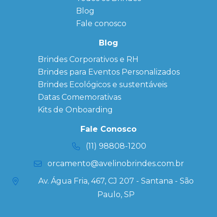
Bloco de
Blog
Anotação
Personalizado
Fale conosco
Bonés
personalizados
Blog
Brindes
Brindes Corporativos e RH
Corporativos
Brindes para Eventos Personalizados
Copos Térmicos
Personalizados
Brindes Ecológicos e sustentáveis
Datas Especiais
Datas Comemorativas
Ecobag
Kits de Onboarding
Personalizada
Kits
Fale Conosco
Personalizados
(11) 98808-1200
orcamento@avelinobrindes.com.br
Av. Água Fria, 467, CJ 207 - Santana - São
Paulo, SP