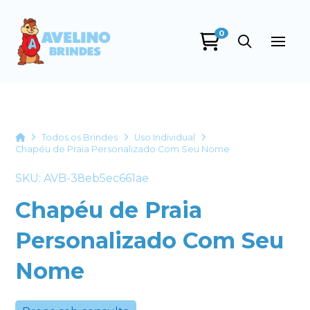
0
Avelino Brindes
online
Home
Todos os Brindes
Uso Individual
Chapéu de Praia Personalizado Com Seu Nome
SKU: AVB-38eb5ec661ae
Chapéu de Praia
Personalizado Com Seu
+55
Nome