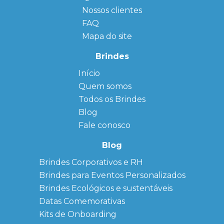
Nossos clientes
FAQ
Mapa do site
Brindes
Início
← Back
← Back
Quem somos
FAQ
Agendas
Personalizadas
Todos os Brindes
Sitemap
Bloco de
Blog
Anotação
Personalizado
Fale conosco
Bonés
personalizados
Blog
Brindes
Brindes Corporativos e RH
Corporativos
Brindes para Eventos Personalizados
Copos Térmicos
Personalizados
Brindes Ecológicos e sustentáveis
Datas Especiais
Datas Comemorativas
Ecobag
Kits de Onboarding
Personalizada