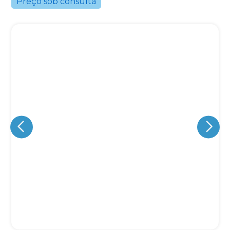
Preço sob consulta
Eu concordo em receber comunicações.
A nossa empresa está comprometida a proteger e respeitar
sua privacidade, utilizaremos seus dados apenas para fins
de marketing. Você pode alterar suas preferências a
qualquer momento.
Iniciar conversa