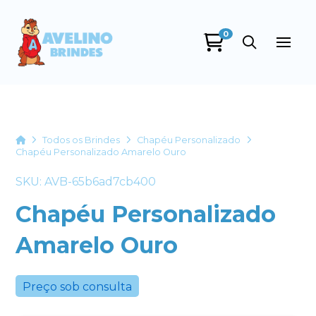
0
Avelino Brindes
online
Home
Todos os Brindes
Chapéu Personalizado
Chapéu Personalizado Amarelo Ouro
SKU: AVB-65b6ad7cb400
Chapéu Personalizado
Amarelo Ouro
+55
Preço sob consulta