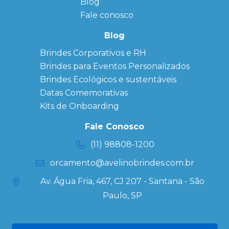
Blog
Anotação
Personalizado
Fale conosco
Bonés
personalizados
Blog
Brindes
Brindes Corporativos e RH
Corporativos
Brindes para Eventos Personalizados
Copos Térmicos
Personalizados
Brindes Ecológicos e sustentáveis
Datas Especiais
Datas Comemorativas
Ecobag
Kits de Onboarding
Personalizada
Kits
Fale Conosco
Personalizados
(11) 98808-1200
orcamento@avelinobrindes.com.br
Av. Água Fria, 467, CJ 207 - Santana - São
Paulo, SP