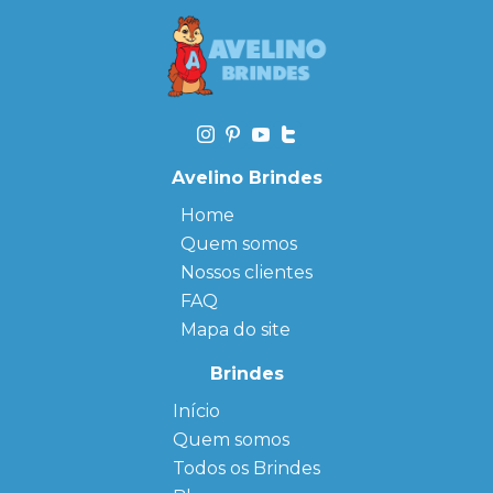
Avelino Brindes
Home
Quem somos
Nossos clientes
FAQ
Mapa do site
Brindes
Início
← Back
← Back
Quem somos
FAQ
Agendas
Personalizadas
Todos os Brindes
Sitemap
Bloco de