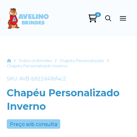
0
Avelino Brindes
online
Home
Todos os Brindes
Chapéu Personalizado
Chapéu Personalizado Inverno
SKU: AVB-b922d41bf4c2
Chapéu Personalizado
Inverno
+55
Preço sob consulta