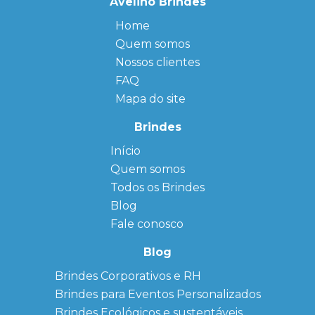
Avelino Brindes
Home
Quem somos
Nossos clientes
FAQ
Mapa do site
Brindes
Início
← Back
← Back
Quem somos
FAQ
Agendas
Personalizadas
Todos os Brindes
Sitemap
Bloco de
Blog
Anotação
Personalizado
Fale conosco
Bonés
personalizados
Blog
Brindes
Brindes Corporativos e RH
Corporativos
Brindes para Eventos Personalizados
Copos Térmicos
Personalizados
Brindes Ecológicos e sustentáveis