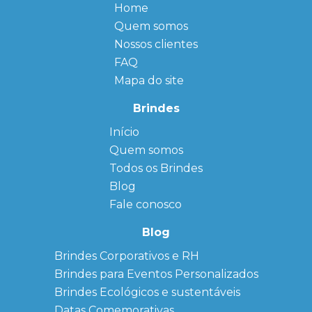
Home
Quem somos
Nossos clientes
FAQ
Mapa do site
Brindes
Início
← Back
← Back
Quem somos
FAQ
Agendas
Personalizadas
Todos os Brindes
Sitemap
Bloco de
Blog
Anotação
Personalizado
Fale conosco
Bonés
personalizados
Blog
Brindes
Brindes Corporativos e RH
Corporativos
Brindes para Eventos Personalizados
Copos Térmicos
Personalizados
Brindes Ecológicos e sustentáveis
Datas Especiais
Datas Comemorativas