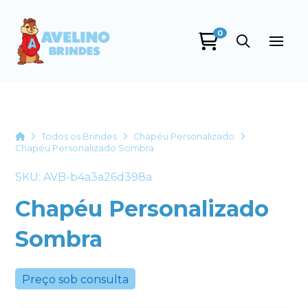
0
Avelino Brindes
online
Home
Todos os Brindes
Chapéu Personalizado
Chapéu Personalizado Sombra
SKU: AVB-b4a3a26d398a
Chapéu Personalizado
Sombra
+55
Preço sob consulta