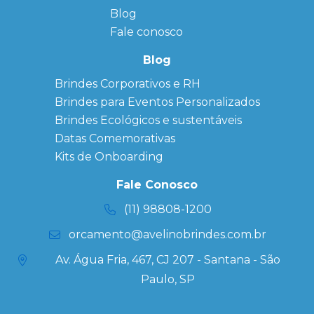
Bloco de
Blog
Anotação
Personalizado
Fale conosco
Bonés
personalizados
Blog
Brindes
Brindes Corporativos e RH
Corporativos
Brindes para Eventos Personalizados
Copos Térmicos
Personalizados
Brindes Ecológicos e sustentáveis
Datas Especiais
Datas Comemorativas
Ecobag
Kits de Onboarding
Personalizada
Kits
Fale Conosco
Personalizados
(11) 98808-1200
orcamento@avelinobrindes.com.br
Av. Água Fria, 467, CJ 207 - Santana - São
Paulo, SP