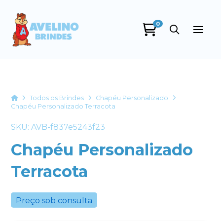
0
Avelino Brindes
online
Home
Todos os Brindes
Chapéu Personalizado
Chapéu Personalizado Terracota
SKU: AVB-f837e5243f23
Chapéu Personalizado
Terracota
+55
Preço sob consulta