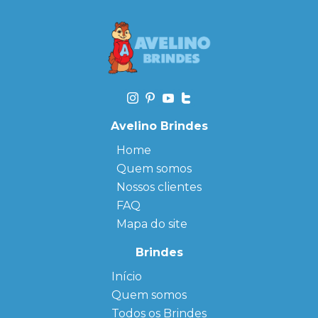
Avelino Brindes
Home
Quem somos
Nossos clientes
FAQ
Mapa do site
Brindes
Início
← Back
← Back
Quem somos
FAQ
Agendas
Personalizadas
Todos os Brindes
Sitemap