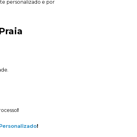
te personalizado e por
Praia
Avelino Brindes
online
ade.
rocesso
!
Personalizado
!
+55