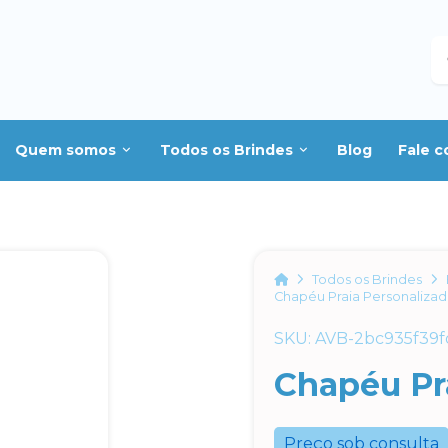
B
Quem somos
Todos os Brindes
Blog
Fale 
Home
Todos os Brindes
Chapéu Praia Personaliza
SKU: AVB-2bc935f39f
Chapéu Pr
Preço sob consulta