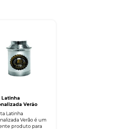
Eu concordo em receber comunicações.
A nossa empresa está comprometida a proteger e respeitar sua
privacidade, utilizaremos seus dados apenas para fins de
marketing. Você pode alterar suas preferências a qualquer
momento.
Iniciar conversa
 Latinha
onalizada Verão
ta Latinha
nalizada Verão é um
ente produto para