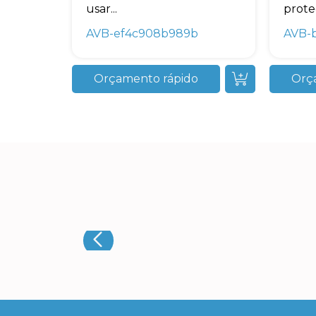
usar...
proteg
AVB-ef4c908b989b
AVB-
Orçamento rápido
Orç