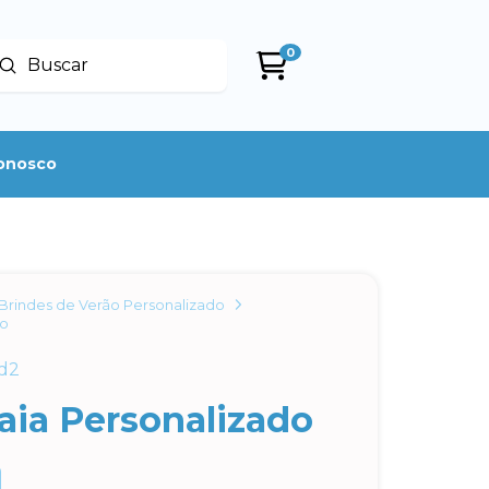
0
Enviar
uscar
conosco
Brindes de Verão Personalizado
do
d2
aia Personalizado