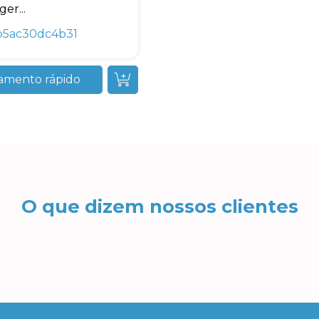
er...
b5ac30dc4b31
amento rápido
O que dizem nossos clientes