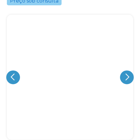
Preço sob consulta
Eu concordo em receber comunicações.
A nossa empresa está comprometida a proteger e respeitar
sua privacidade, utilizaremos seus dados apenas para fins
de marketing. Você pode alterar suas preferências a
qualquer momento.
Iniciar conversa