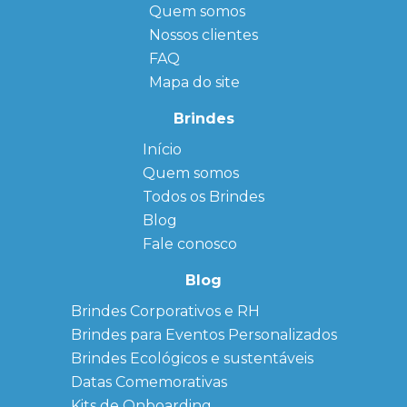
Quem somos
Nossos clientes
FAQ
Mapa do site
Brindes
Início
← Back
← Back
Quem somos
FAQ
Agendas
Personalizadas
Todos os Brindes
Sitemap
Bloco de
Blog
Anotação
Personalizado
Fale conosco
Bonés
personalizados
Blog
Brindes
Brindes Corporativos e RH
Corporativos
Brindes para Eventos Personalizados
Copos Térmicos
Personalizados
Brindes Ecológicos e sustentáveis
Datas Especiais
Datas Comemorativas
Ecobag
Kits de Onboarding