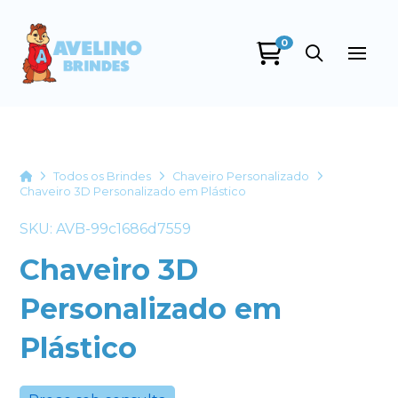
0
Avelino Brindes
online
Home
Todos os Brindes
Chaveiro Personalizado
Chaveiro 3D Personalizado em Plástico
SKU: AVB-99c1686d7559
Chaveiro 3D
Personalizado em
+55
Plástico