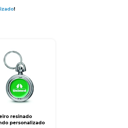
+55
lizado
!
Eu concordo em receber comunicações.
A nossa empresa está comprometida a proteger e respeitar sua
privacidade, utilizaremos seus dados apenas para fins de
marketing. Você pode alterar suas preferências a qualquer
momento.
Iniciar conversa
eiro resinado
ndo personalizado