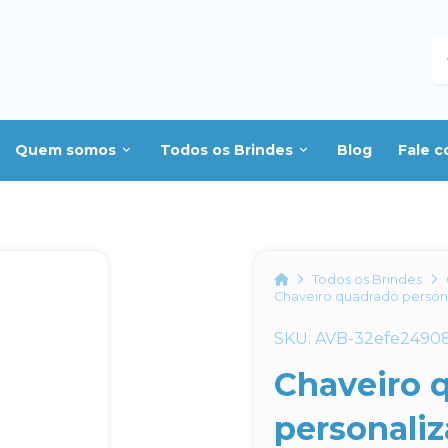
B
Quem somos
Todos os Brindes
Blog
Fale 
Home
Todos os Brindes
Chaveiro quadrado person
SKU: AVB-32efe2490
Chaveiro 
personali