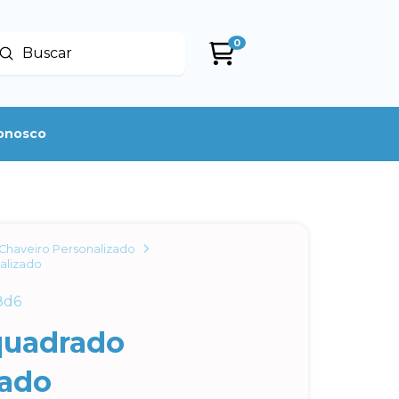
0
Enviar
uscar
conosco
Chaveiro Personalizado
alizado
8d6
quadrado
zado