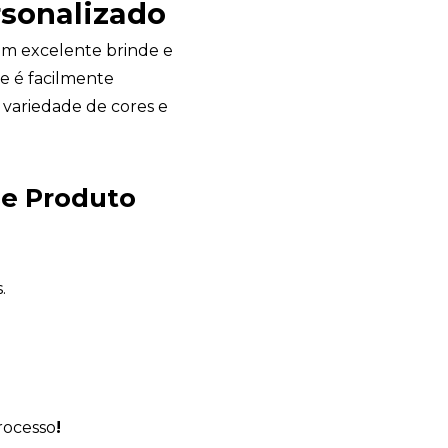
rsonalizado
m excelente brinde e
e é facilmente
 variedade de cores e
Avelino Brindes
se Produto
online
.
rocesso
!