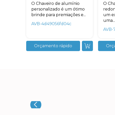
O Chaveiro de alumínio
O Cha
personalizado é um ótimo
redon
brinde para premiações e...
um ex
uma...
AVB-4d49056fd04c
AVB-
Orçamento rápido
Orç