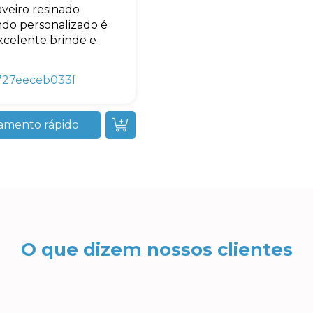
veiro resinado
do personalizado é
celente brinde e
727eeceb033f
amento rápido
O que dizem nossos clientes