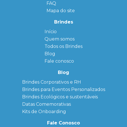
FAQ
Mapa do site
Brindes
Início
← Back
← Back
Quem somos
FAQ
Agendas
Personalizadas
Todos os Brindes
Sitemap
Bloco de
Blog
Anotação
Personalizado
Fale conosco
Bonés
personalizados
Blog
Brindes
Brindes Corporativos e RH
Corporativos
Brindes para Eventos Personalizados
Copos Térmicos
Personalizados
Brindes Ecológicos e sustentáveis
Datas Especiais
Datas Comemorativas
Ecobag
Kits de Onboarding
Personalizada
Kits
Fale Conosco
Personalizados