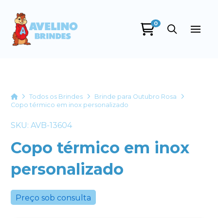
0
Avelino Brindes
online
Home
Todos os Brindes
Brinde para Outubro Rosa
Copo térmico em inox personalizado
SKU: AVB-13604
Copo térmico em inox
personalizado
+55
Preço sob consulta