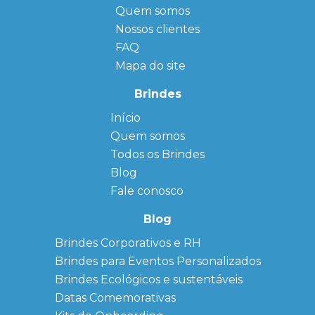
Quem somos
Nossos clientes
FAQ
Mapa do site
Brindes
Início
← Back
← Back
Quem somos
FAQ
Agendas
Personalizadas
Todos os Brindes
Sitemap
Bloco de
Blog
Anotação
Personalizado
Fale conosco
Bonés
personalizados
Blog
Brindes
Brindes Corporativos e RH
Corporativos
Brindes para Eventos Personalizados
Copos Térmicos
Personalizados
Brindes Ecológicos e sustentáveis
Datas Especiais
Datas Comemorativas
Ecobag