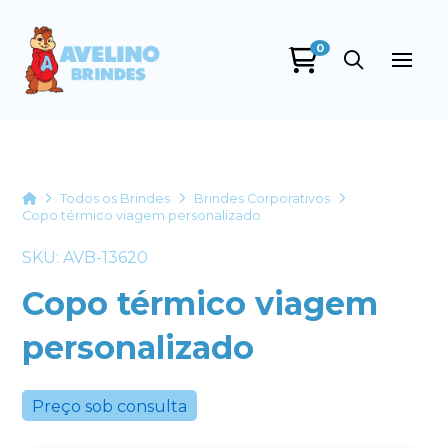
0
Avelino Brindes
online
Home
Todos os Brindes
Brindes Corporativos
Copo térmico viagem personalizado
SKU: AVB-13620
Copo térmico viagem
personalizado
+55
Preço sob consulta