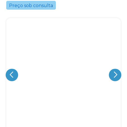
Preço sob consulta
Eu concordo em receber comunicações.
A nossa empresa está comprometida a proteger e respeitar
sua privacidade, utilizaremos seus dados apenas para fins
de marketing. Você pode alterar suas preferências a
qualquer momento.
Iniciar conversa