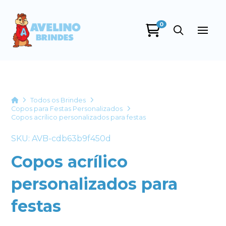
0
Avelino Brindes
online
Home
Todos os Brindes
Copos para Festas Personalizados
Copos acrílico personalizados para festas
SKU: AVB-cdb63b9f450d
Copos acrílico
personalizados para
+55
festas