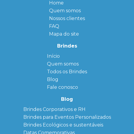
Home
Quem somos
Nossos clientes
FAQ
Mapa do site
Brindes
Início
← Back
← Back
Quem somos
FAQ
Agendas
Personalizadas
Todos os Brindes
Sitemap
Bloco de
Blog
Anotação
Personalizado
Fale conosco
Bonés
personalizados
Blog
Brindes
Brindes Corporativos e RH
Corporativos
Brindes para Eventos Personalizados
Copos Térmicos
Personalizados
Brindes Ecológicos e sustentáveis
Datas Especiais
Datas Comemorativas