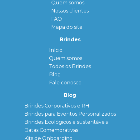
Quem somos
Nossos clientes
FAQ
Mapa do site
Brindes
Início
← Back
← Back
Quem somos
FAQ
Agendas
Personalizadas
Todos os Brindes
Sitemap
Bloco de
Blog
Anotação
Personalizado
Fale conosco
Bonés
personalizados
Blog
Brindes
Brindes Corporativos e RH
Corporativos
Brindes para Eventos Personalizados
Copos Térmicos
Personalizados
Brindes Ecológicos e sustentáveis
Datas Especiais
Datas Comemorativas
Ecobag
Kits de Onboarding