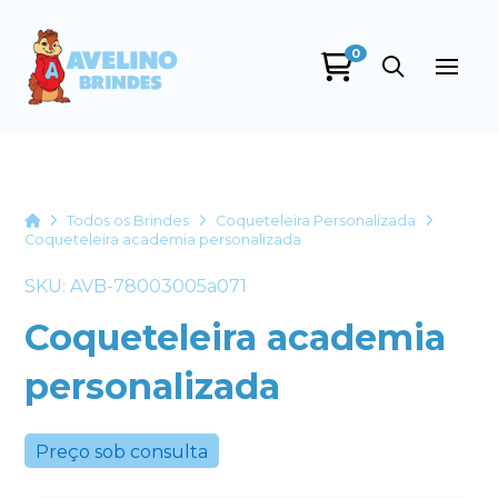
0
Avelino Brindes
online
Home
Todos os Brindes
Coqueteleira Personalizada
Coqueteleira academia personalizada
SKU: AVB-78003005a071
Coqueteleira academia
personalizada
+55
Preço sob consulta