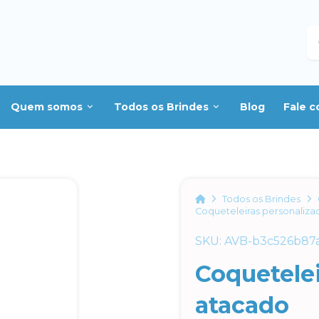
B
Quem somos
Todos os Brindes
Blog
Fale 
Home
Todos os Brindes
Coqueteleiras personaliza
SKU: AVB-b3c526b87a
Coquetelei
atacado