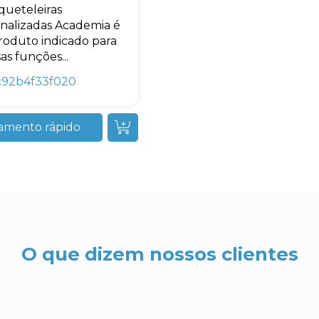
queteleiras
nalizadas Academia é
oduto indicado para
as funções...
c92b4f33f020
amento rápido
O que dizem nossos clientes