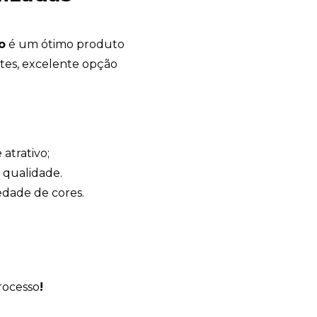
o
é um ótimo produto
tes, excelente opção
Avelino Brindes
online
atrativo;
 qualidade.
dade de cores.
rocesso
!