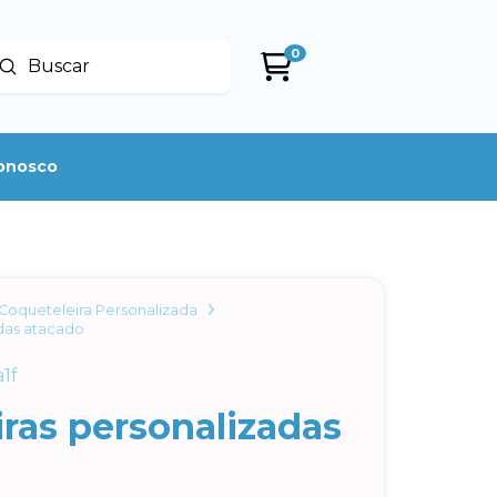
0
Enviar
uscar
conosco
Coqueteleira Personalizada
das atacado
1f
ras personalizadas