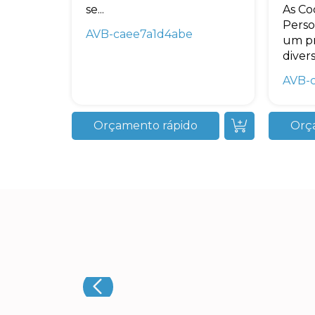
se...
As Co
Perso
AVB-caee7a1d4abe
um pr
divers
AVB-
Orçamento rápido
Orç