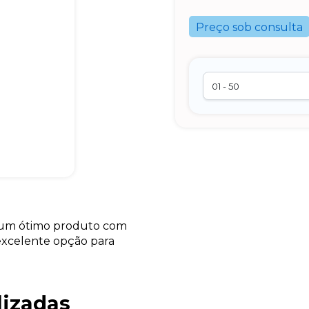
Preço sob consulta
é um ótimo produto com
 excelente opção para
lizadas