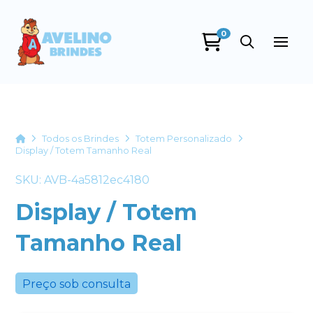
0
Avelino Brindes
online
Home
Todos os Brindes
Totem Personalizado
Display / Totem Tamanho Real
SKU: AVB-4a5812ec4180
Display / Totem
Tamanho Real
+55
Preço sob consulta