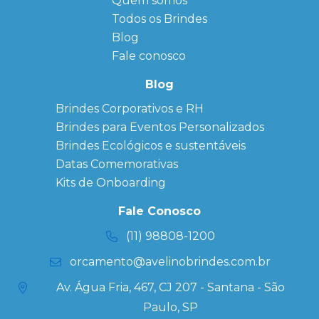
Quem somos
FAQ
Agendas
Personalizadas
Todos os Brindes
Sitemap
Bloco de
Blog
Anotação
Personalizado
Fale conosco
Bonés
personalizados
Blog
Brindes
Brindes Corporativos e RH
Corporativos
Brindes para Eventos Personalizados
Copos Térmicos
Personalizados
Brindes Ecológicos e sustentáveis
Datas Especiais
Datas Comemorativas
Ecobag
Kits de Onboarding
Personalizada
Kits
Fale Conosco
Personalizados
(11) 98808-1200
orcamento@avelinobrindes.com.br
Av. Água Fria, 467, CJ 207 - Santana - São
Paulo, SP