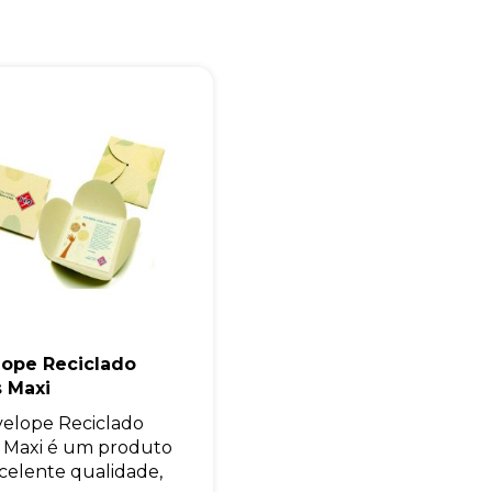
Eu concordo em receber comunicações.
A nossa empresa está comprometida a proteger e respeitar sua
privacidade, utilizaremos seus dados apenas para fins de
marketing. Você pode alterar suas preferências a qualquer
momento.
Iniciar conversa
lope Reciclado
 Maxi
elope Reciclado
 Maxi é um produto
celente qualidade,