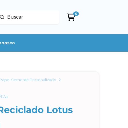
0
Enviar
uscar
conosco
Papel Semente Personalizado
92a
Reciclado Lotus