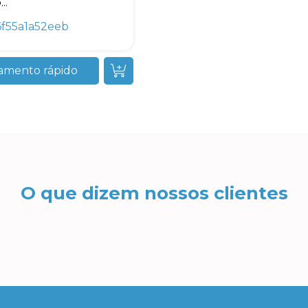
..
f55a1a52eeb
amento rápido
O que dizem nossos clientes