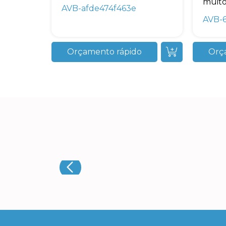
muito.
AVB-afde474f463e
AVB-6
Orçamento rápido
Orç