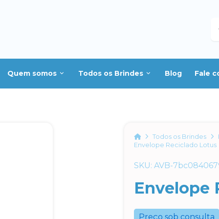
B
Quem somos
Todos os Brindes
Blog
Fale 
Home
Todos os Brindes
Envelope Reciclado Lotus
SKU: AVB-7bc084067
Envelope 
Preço sob consulta