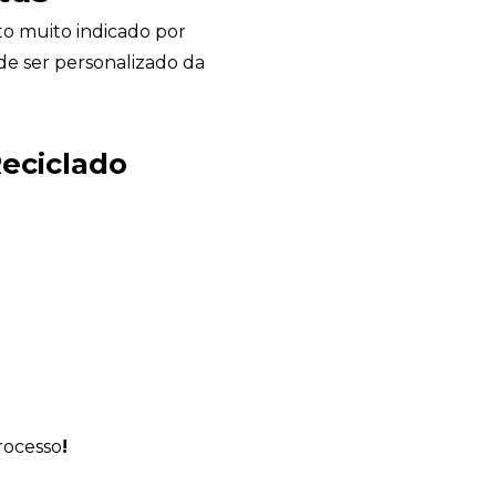
o muito indicado por
pode ser personalizado da
Avelino Brindes
eciclado
online
rocesso
!
+55