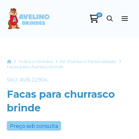
0
Avelino Brindes
online
Home
Todos os Brindes
Kit Churrasco Personalizado
Facas para churrasco brinde
SKU: AVB-22904
Facas para churrasco
brinde
+55
Preço sob consulta