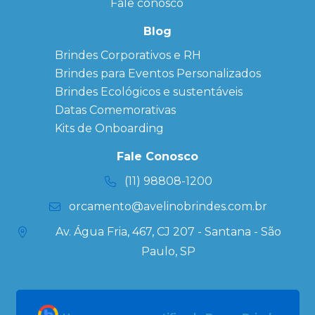
Personalizado
Fale conosco
Bonés
personalizados
Blog
Brindes
Brindes Corporativos e RH
Corporativos
Brindes para Eventos Personalizados
Copos Térmicos
Personalizados
Brindes Ecológicos e sustentáveis
Datas Especiais
Datas Comemorativas
Ecobag
Kits de Onboarding
Personalizada
Kits
Fale Conosco
Personalizados
(11) 98808-1200
orcamento@avelinobrindes.com.br
Av. Água Fria, 467, CJ 207 - Santana - São
Paulo, SP