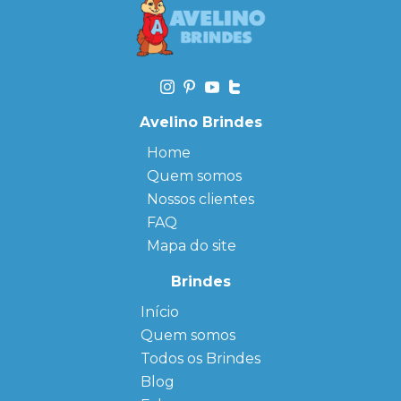
Avelino Brindes
Home
Quem somos
Nossos clientes
FAQ
Mapa do site
Brindes
Início
← Back
← Back
Quem somos
FAQ
Agendas
Personalizadas
Todos os Brindes
Sitemap
Bloco de
Blog
Anotação