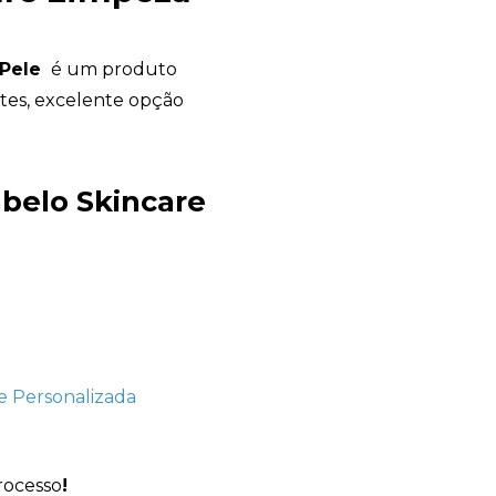
 Pele
é um produto
tes, excelente opção
Avelino Brindes
belo Skincare
online
rocesso
!