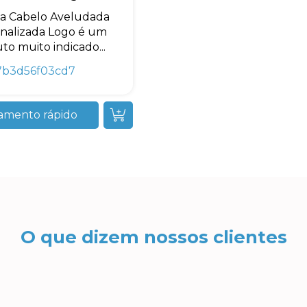
xa Cabelo Aveludada
nalizada Logo é um
to muito indicado...
7b3d56f03cd7
amento rápido
O que dizem nossos clientes