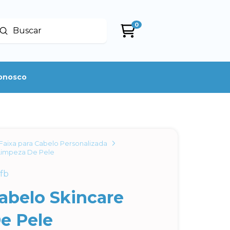
0
Enviar
uscar
conosco
Faixa para Cabelo Personalizada
 Limpeza De Pele
fb
abelo Skincare
e Pele