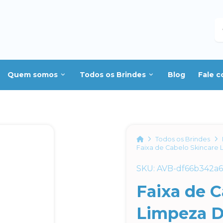
B
Quem somos
Todos os Brindes
Blog
Fale 
Home
Todos os Brindes
Faixa de Cabelo Skincare
SKU: AVB-df66b342a6
Faixa de C
Limpeza D