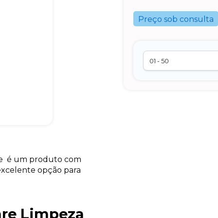
Preço sob consulta
ele é um produto com
 excelente opção para
are Limpeza