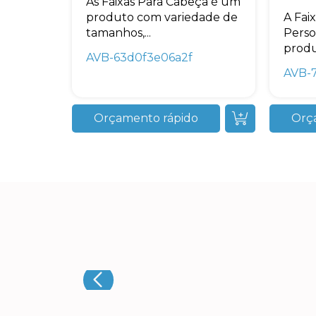
As Faixas Para Cabeça é um
produto com variedade de
A Fai
tamanhos,...
Perso
produ
AVB-63d0f3e06a2f
AVB-
Orçamento rápido
Orç