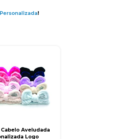
+55
 Personalizada
!
Eu concordo em receber comunicações.
A nossa empresa está comprometida a proteger e respeitar sua
privacidade, utilizaremos seus dados apenas para fins de
marketing. Você pode alterar suas preferências a qualquer
momento.
Iniciar conversa
a Cabelo Aveludada
onalizada Logo