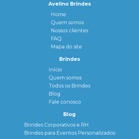
Avelino Brindes
Home
Quem somos
Nossos clientes
FAQ
Mapa do site
Brindes
Início
← Back
← Back
Quem somos
FAQ
Agendas
Personalizadas
Todos os Brindes
Sitemap
Bloco de
Blog
Anotação
Personalizado
Fale conosco
Bonés
personalizados
Blog
Brindes
Brindes Corporativos e RH
Corporativos
Brindes para Eventos Personalizados
Copos Térmicos