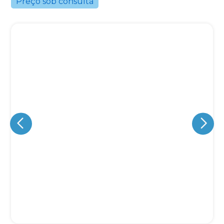
Preço sob consulta
Eu concordo em receber comunicações.
A nossa empresa está comprometida a proteger e respeitar
sua privacidade, utilizaremos seus dados apenas para fins
de marketing. Você pode alterar suas preferências a
qualquer momento.
Iniciar conversa