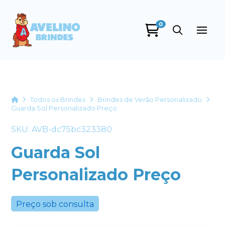
0
Avelino Brindes
online
Home
Todos os Brindes
Brindes de Verão Personalizado
Guarda Sol Personalizado Preço
SKU: AVB-dc75bc323380
Guarda Sol
Personalizado Preço
+55
Preço sob consulta