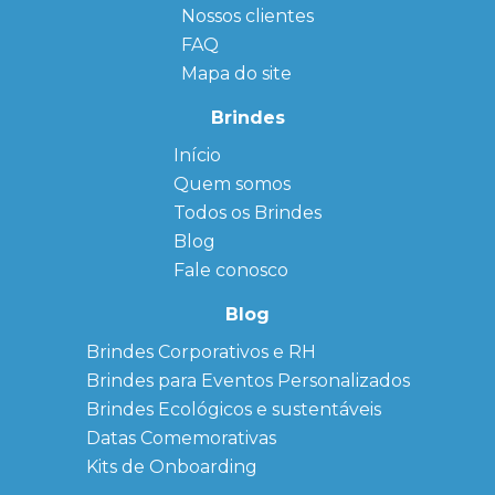
Nossos clientes
FAQ
Mapa do site
Brindes
Início
← Back
← Back
Quem somos
FAQ
Agendas
Personalizadas
Todos os Brindes
Sitemap
Bloco de
Blog
Anotação
Personalizado
Fale conosco
Bonés
personalizados
Blog
Brindes
Brindes Corporativos e RH
Corporativos
Brindes para Eventos Personalizados
Copos Térmicos
Personalizados
Brindes Ecológicos e sustentáveis
Datas Especiais
Datas Comemorativas
Ecobag
Kits de Onboarding
Personalizada