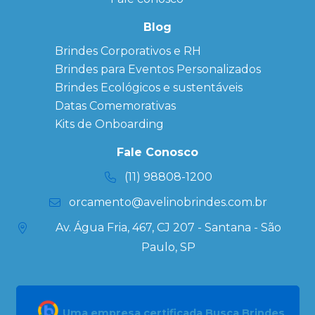
Bonés
personalizados
Blog
Brindes
Brindes Corporativos e RH
Corporativos
Brindes para Eventos Personalizados
Copos Térmicos
Personalizados
Brindes Ecológicos e sustentáveis
Datas Especiais
Datas Comemorativas
Ecobag
Kits de Onboarding
Personalizada
Kits
Fale Conosco
Personalizados
(11) 98808-1200
orcamento@avelinobrindes.com.br
Av. Água Fria, 467, CJ 207 - Santana - São
Paulo, SP
Uma empresa certificada Busca Brindes