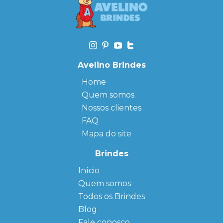
Avelino Brindes
Home
Quem somos
Nossos clientes
FAQ
Mapa do site
Brindes
Início
← Back
← Back
Quem somos
FAQ
Agendas
Personalizadas
Todos os Brindes
Sitemap
Bloco de
Blog
Anotação
Personalizado
Fale conosco