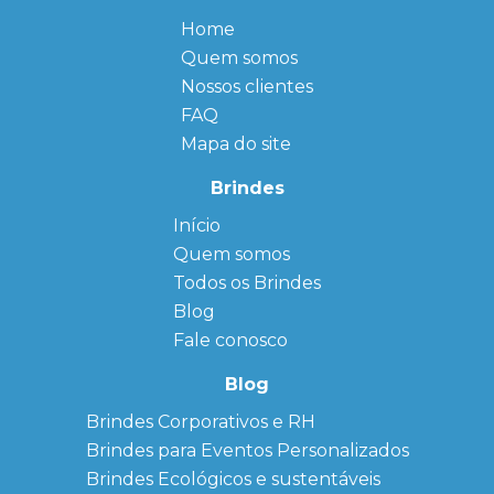
Home
Quem somos
Nossos clientes
FAQ
Mapa do site
Brindes
Início
← Back
← Back
Quem somos
FAQ
Agendas
Personalizadas
Todos os Brindes
Sitemap
Bloco de
Blog
Anotação
Personalizado
Fale conosco
Bonés
personalizados
Blog
Brindes
Brindes Corporativos e RH
Corporativos
Brindes para Eventos Personalizados
Copos Térmicos
Personalizados
Brindes Ecológicos e sustentáveis