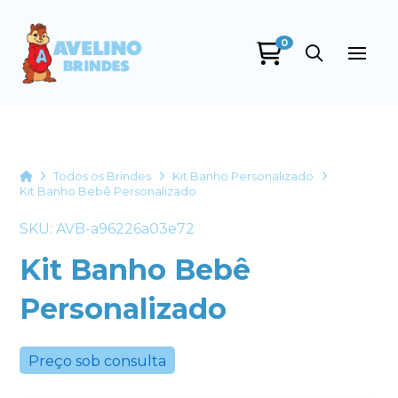
0
Avelino Brindes
online
Home
Todos os Brindes
Kit Banho Personalizado
Kit Banho Bebê Personalizado
SKU: AVB-a96226a03e72
Kit Banho Bebê
Personalizado
+55
Preço sob consulta