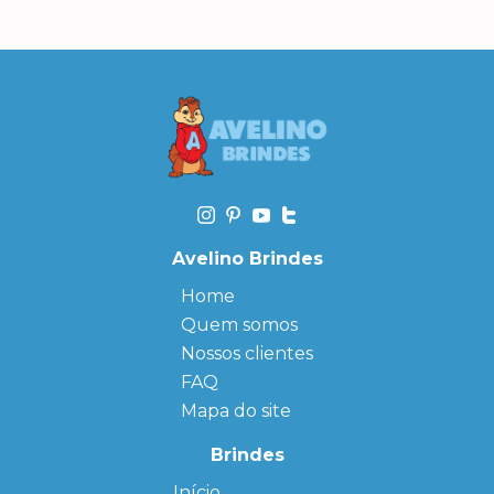
Avelino Brindes
Home
Quem somos
Nossos clientes
FAQ
Mapa do site
Brindes
Início
← Back
← Back