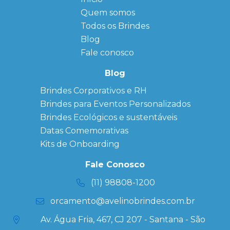
Quem somos
FAQ
Agendas
Personalizadas
Todos os Brindes
Sitemap
Bloco de
Blog
Anotação
Personalizado
Fale conosco
Bonés
personalizados
Blog
Brindes
Brindes Corporativos e RH
Corporativos
Brindes para Eventos Personalizados
Copos Térmicos
Personalizados
Brindes Ecológicos e sustentáveis
Datas Especiais
Datas Comemorativas
Ecobag
Kits de Onboarding
Personalizada
Kits
Fale Conosco
Personalizados
(11) 98808-1200
orcamento@avelinobrindes.com.br
Av. Água Fria, 467, CJ 207 - Santana - São