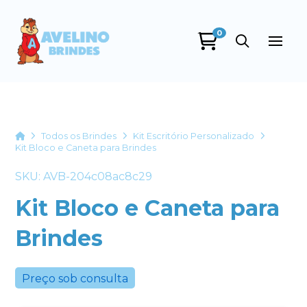
0
Avelino Brindes
online
Home
Todos os Brindes
Kit Escritório Personalizado
Kit Bloco e Caneta para Brindes
SKU: AVB-204c08ac8c29
Kit Bloco e Caneta para
Brindes
+55
Preço sob consulta