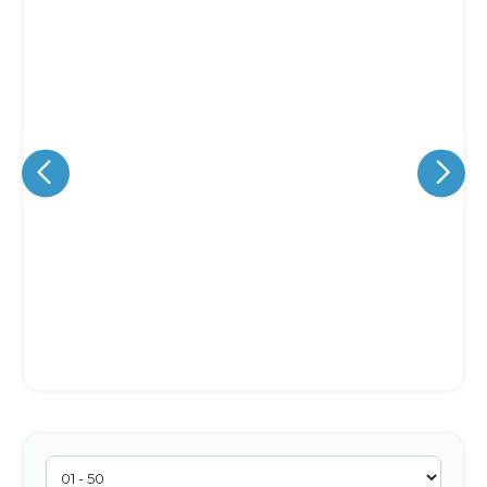
Eu concordo em receber comunicações.
A nossa empresa está comprometida a proteger e respeitar
sua privacidade, utilizaremos seus dados apenas para fins
de marketing. Você pode alterar suas preferências a
qualquer momento.
Iniciar conversa