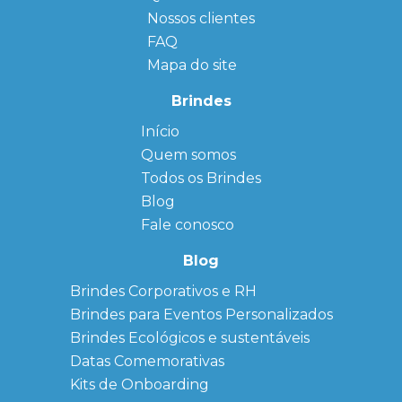
Nossos clientes
FAQ
Mapa do site
Brindes
Início
← Back
← Back
Quem somos
FAQ
Agendas
Personalizadas
Todos os Brindes
Sitemap
Bloco de
Blog
Anotação
Personalizado
Fale conosco
Bonés
personalizados
Blog
Brindes
Brindes Corporativos e RH
Corporativos
Brindes para Eventos Personalizados
Copos Térmicos
Personalizados
Brindes Ecológicos e sustentáveis
Datas Especiais
Datas Comemorativas
Ecobag
Kits de Onboarding
Personalizada