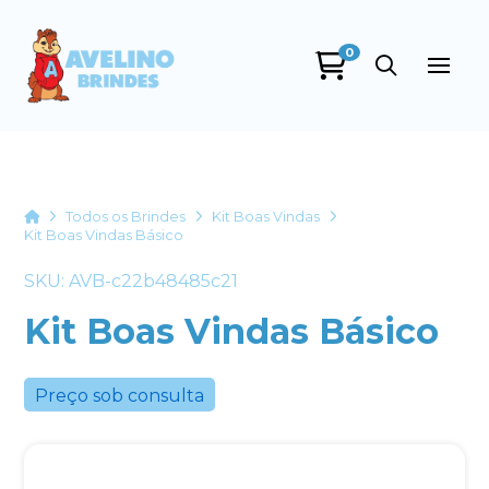
0
Avelino Brindes
online
Home
Todos os Brindes
Kit Boas Vindas
Kit Boas Vindas Básico
SKU: AVB-c22b48485c21
Kit Boas Vindas Básico
Preço sob consulta
+55