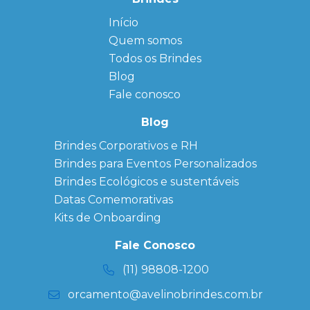
Início
← Back
← Back
Quem somos
FAQ
Agendas
Personalizadas
Todos os Brindes
Sitemap
Bloco de
Blog
Anotação
Personalizado
Fale conosco
Bonés
personalizados
Blog
Brindes
Brindes Corporativos e RH
Corporativos
Brindes para Eventos Personalizados
Copos Térmicos
Personalizados
Brindes Ecológicos e sustentáveis
Datas Especiais
Datas Comemorativas
Ecobag
Kits de Onboarding
Personalizada
Kits
Fale Conosco
Personalizados
(11) 98808-1200
orcamento@avelinobrindes.com.br