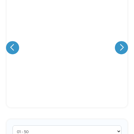
Eu concordo em receber comunicações.
A nossa empresa está comprometida a proteger e respeitar
sua privacidade, utilizaremos seus dados apenas para fins
de marketing. Você pode alterar suas preferências a
qualquer momento.
Iniciar conversa