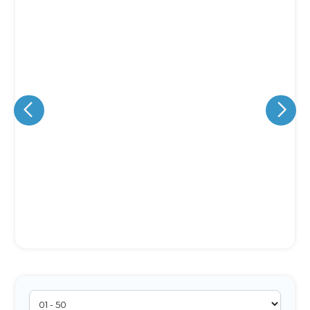
Eu concordo em receber comunicações.
A nossa empresa está comprometida a proteger e respeitar
sua privacidade, utilizaremos seus dados apenas para fins
de marketing. Você pode alterar suas preferências a
qualquer momento.
Iniciar conversa