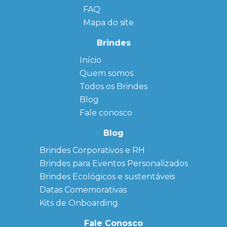
FAQ
Mapa do site
Brindes
Início
← Back
← Back
Quem somos
FAQ
Agendas
Personalizadas
Todos os Brindes
Sitemap
Bloco de
Blog
Anotação
Personalizado
Fale conosco
Bonés
personalizados
Blog
Brindes
Brindes Corporativos e RH
Corporativos
Brindes para Eventos Personalizados
Copos Térmicos
Personalizados
Brindes Ecológicos e sustentáveis
Datas Especiais
Datas Comemorativas
Ecobag
Kits de Onboarding
Personalizada
Kits
Fale Conosco