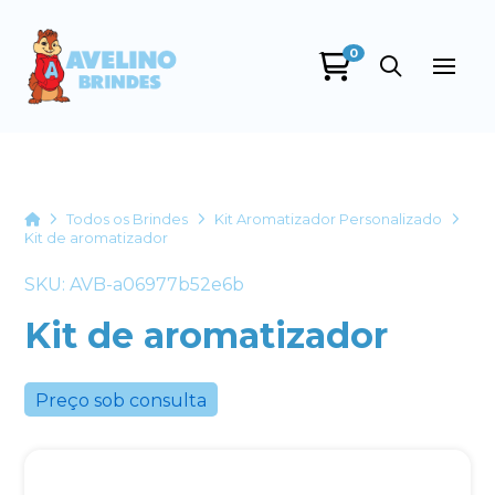
0
Avelino Brindes
online
Home
Todos os Brindes
Kit Aromatizador Personalizado
Kit de aromatizador
SKU: AVB-a06977b52e6b
Kit de aromatizador
Preço sob consulta
+55