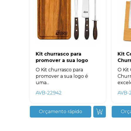
Kit churrasco para
Kit 
promover a sua logo
Chur
O Kit churrasco para
O Kit
promover a sua logo é
Churr
uma...
excele
AVB-22942
AVB-
Orçamento rápido
Orç