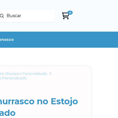
0
Enviar
uscar
conosco
Kit Churrasco Personalizado
jo Personalizado
hurrasco no Estojo
zado