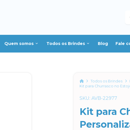
B
Quem somos
Todos os Brindes
Blog
Fale 
Home
Todos os Brindes
Kit para Churrasco no Esto
SKU: AVB-22977
Kit para C
Personali