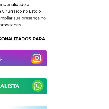
Eu concordo em receber comunicações.
uncionalidade e
A nossa empresa está comprometida a proteger e respeitar sua
a Churrasco no Estojo
privacidade, utilizaremos seus dados apenas para fins de
marketing. Você pode alterar suas preferências a qualquer
ampliar sua presença no
momento.
omocionais.
Iniciar conversa
RSONALIZADOS PARA