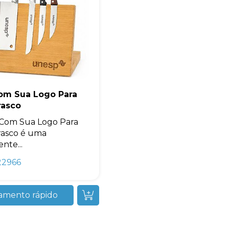
Com Sua Logo Para
rasco
 Com Sua Logo Para
asco é uma
nte...
22966
amento rápido