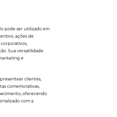
Avelino Brindes
online
do pode ser utilizado em
entivo, ações de
corporativos,
ão. Sua versatilidade
marketing e
resentear clientes,
atas comemorativas,
+55
nhecimento, oferecendo
sonalizado com a