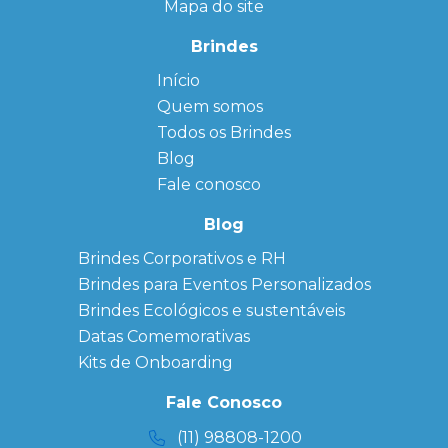
Mapa do site
Brindes
Início
← Back
← Back
Quem somos
FAQ
Agendas
Personalizadas
Todos os Brindes
Sitemap
Bloco de
Blog
Anotação
Personalizado
Fale conosco
Bonés
personalizados
Blog
Brindes
Brindes Corporativos e RH
Corporativos
Brindes para Eventos Personalizados
Copos Térmicos
Personalizados
Brindes Ecológicos e sustentáveis
Datas Especiais
Datas Comemorativas
Ecobag
Kits de Onboarding
Personalizada
Kits
Fale Conosco
Personalizados
(11) 98808-1200