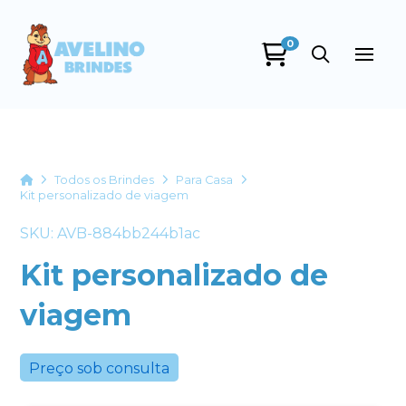
0
Avelino Brindes
online
Home
Todos os Brindes
Para Casa
Kit personalizado de viagem
SKU: AVB-884bb244b1ac
Kit personalizado de
viagem
+55
Preço sob consulta