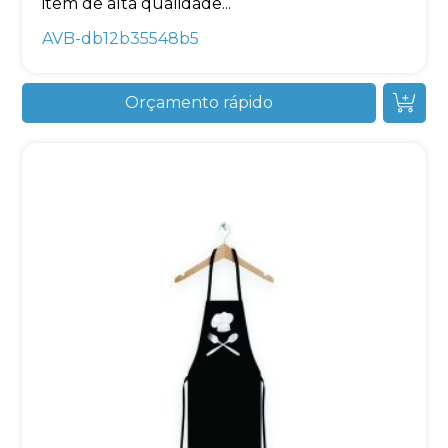
item de alta qualidade...
AVB-db12b35548b5
Orçamento rápido