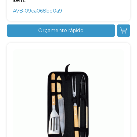
item...
AVB-09ca068bd0a9
Orçamento rápido