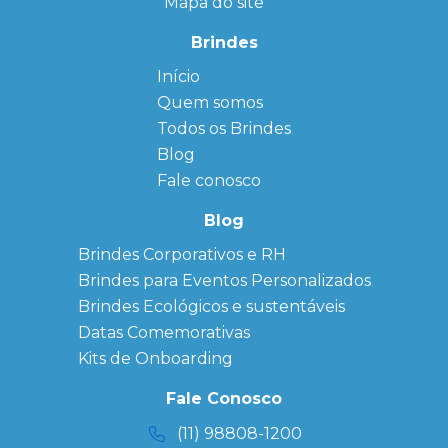
Mapa do site
Brindes
Início
← Back
← Back
Quem somos
FAQ
Agendas
Personalizadas
Todos os Brindes
Sitemap
Bloco de
Blog
Anotação
Personalizado
Fale conosco
Bonés
personalizados
Blog
Brindes
Brindes Corporativos e RH
Corporativos
Brindes para Eventos Personalizados
Copos Térmicos
Personalizados
Brindes Ecológicos e sustentáveis
Datas Especiais
Datas Comemorativas
Ecobag
Kits de Onboarding
Personalizada
Kits
Fale Conosco
Personalizados
(11) 98808-1200