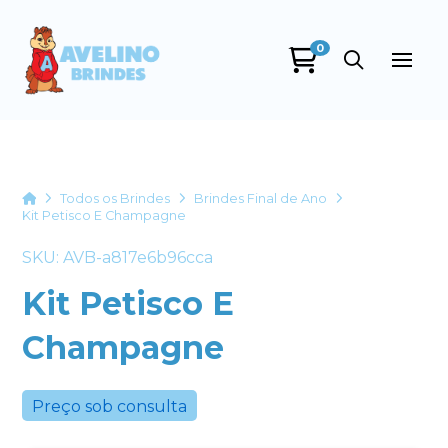
0
Avelino Brindes
online
Home
Todos os Brindes
Brindes Final de Ano
Kit Petisco E Champagne
SKU: AVB-a817e6b96cca
Kit Petisco E
Champagne
+55
Preço sob consulta