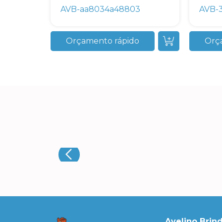
AVB-aa8034a48803
AVB-
Orçamento rápido
Orç
Avelino Brin