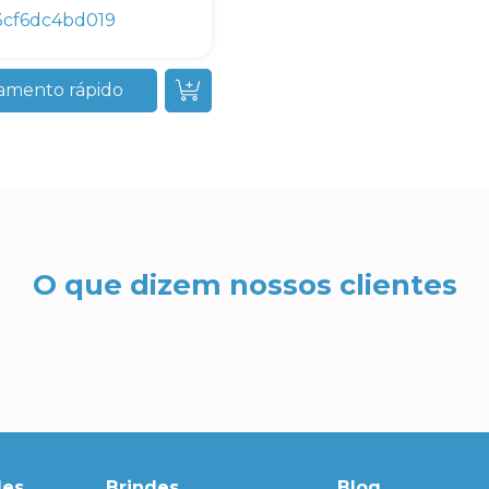
3cf6dc4bd019
amento rápido
O que dizem nossos clientes
des
Brindes
Blog