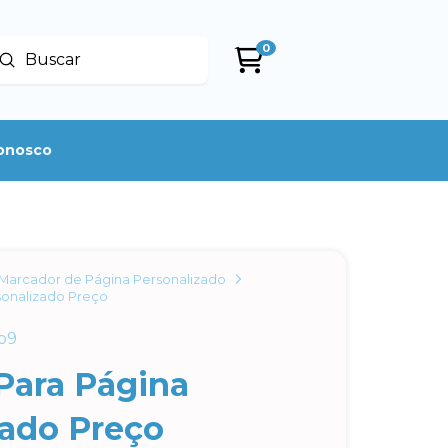
0
Enviar
uscar
conosco
Marcador de Página Personalizado
sonalizado Preço
b9
Para Página
zado Preço