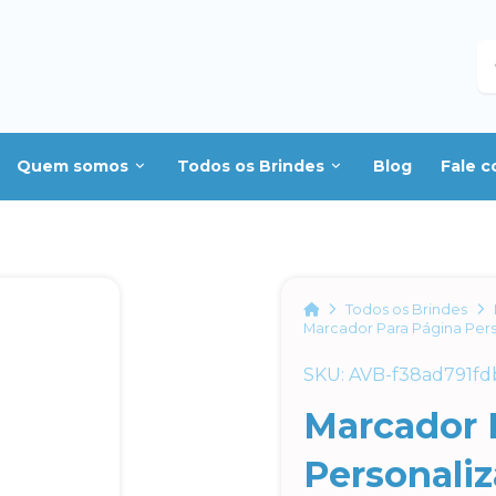
B
Quem somos
Todos os Brindes
Blog
Fale 
Home
Todos os Brindes
Marcador Para Página Per
SKU: AVB-f38ad791fd
Marcador 
Personali