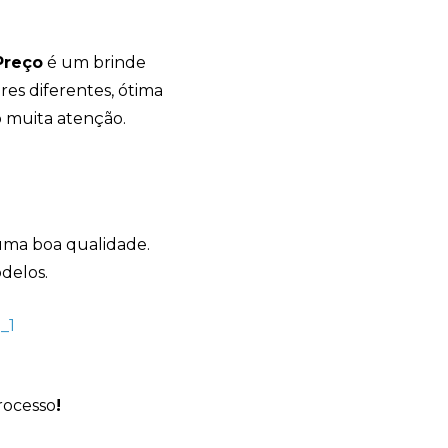
Preço
é um brinde
es diferentes, ótima
Avelino Brindes
 muita atenção.
online
uma boa qualidade.
delos.
rocesso
!
+55