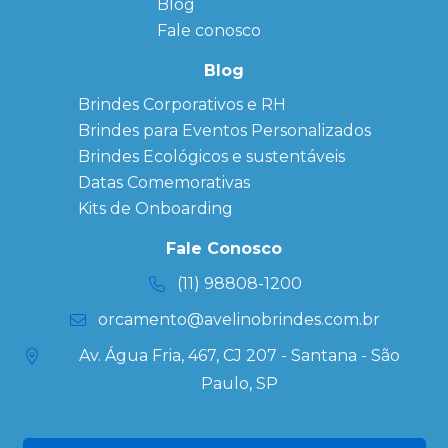
Blog
Anotação
Personalizado
Fale conosco
Bonés
personalizados
Blog
Brindes
Brindes Corporativos e RH
Corporativos
Brindes para Eventos Personalizados
Copos Térmicos
Personalizados
Brindes Ecológicos e sustentáveis
Datas Especiais
Datas Comemorativas
Ecobag
Kits de Onboarding
Personalizada
Kits
Fale Conosco
Personalizados
(11) 98808-1200
orcamento@avelinobrindes.com.br
Av. Água Fria, 467, CJ 207 - Santana - São
Paulo, SP