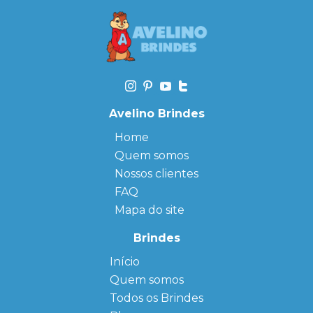
Avelino Brindes
Home
Quem somos
Nossos clientes
FAQ
Mapa do site
Brindes
Início
← Back
← Back
Quem somos
FAQ
Agendas
Personalizadas
Todos os Brindes
Sitemap
Bloco de