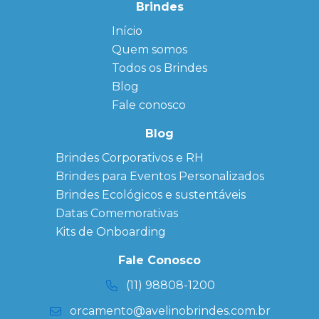
Brindes
Início
← Back
← Back
Quem somos
FAQ
Agendas
Personalizadas
Todos os Brindes
Sitemap
Bloco de
Blog
Anotação
Personalizado
Fale conosco
Bonés
personalizados
Blog
Brindes
Brindes Corporativos e RH
Corporativos
Brindes para Eventos Personalizados
Copos Térmicos
Personalizados
Brindes Ecológicos e sustentáveis
Datas Especiais
Datas Comemorativas
Ecobag
Kits de Onboarding
Personalizada
Kits
Fale Conosco
Personalizados
(11) 98808-1200
orcamento@avelinobrindes.com.br