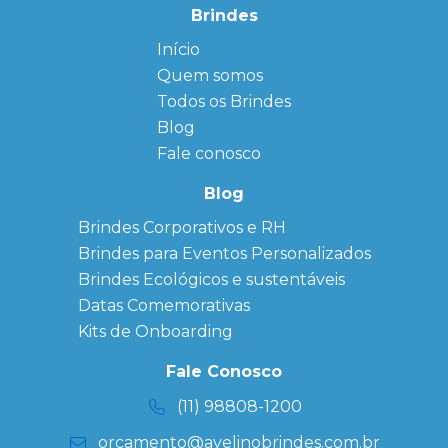
Brindes
Início
← Back
← Back
Quem somos
FAQ
Agendas
Personalizadas
Todos os Brindes
Sitemap
Bloco de
Blog
Anotação
Personalizado
Fale conosco
Bonés
personalizados
Blog
Brindes
Brindes Corporativos e RH
Corporativos
Brindes para Eventos Personalizados
Copos Térmicos
Personalizados
Brindes Ecológicos e sustentáveis
Datas Especiais
Datas Comemorativas
Ecobag
Kits de Onboarding
Personalizada
Kits
Fale Conosco
Personalizados
(11) 98808-1200
orcamento@avelinobrindes.com.br